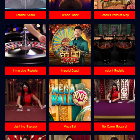
Football_Studio
Fortune_Wheel
Gonzo's Treasure Map
Immersive_Roulette
Imperial Quest
Instant_Roulette
Lightning_Baccarat
Mega Ball
No_Comm_Baccarat