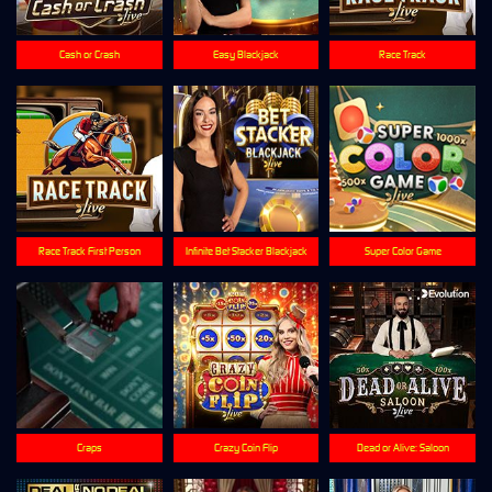
Cash or Crash
Easy Blackjack
Race Track
Race Track First Person
Infinite Bet Stacker Blackjack
Super Color Game
Craps
Crazy Coin Flip
Dead or Alive: Saloon