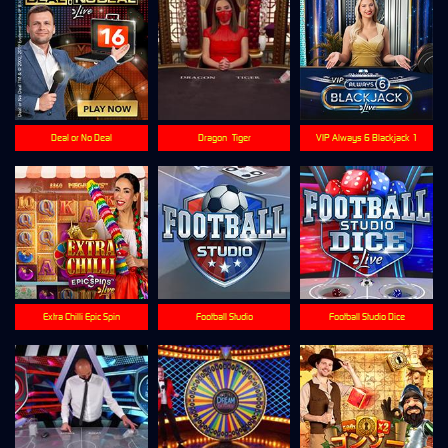
Deal or No Deal
Dragon_Tiger
VIP Always 6 Blackjack 1
Extra Chilli Epic Spin
Football Studio
Football Studio Dice