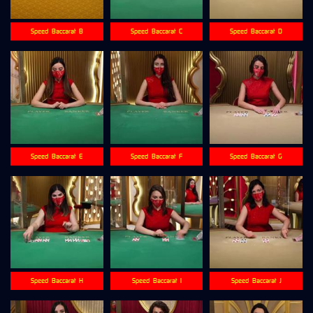
Speed_Baccarat_B
Speed_Baccarat_C
Speed_Baccarat_D
Speed_Baccarat_E
Speed_Baccarat_F
Speed_Baccarat_G
Speed_Baccarat_H
Speed_Baccarat_I
Speed_Baccarat_J