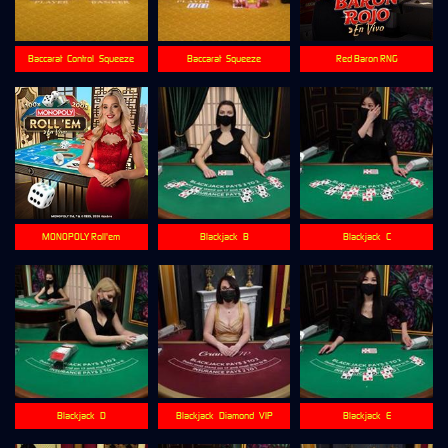
Baccarat_Control_Squeeze
Baccarat_Squeeze
Red Baron RNG
MONOPOLY Roll'em
Blackjack_B
Blackjack_C
Blackjack_D
Blackjack_Diamond_VIP
Blackjack_E