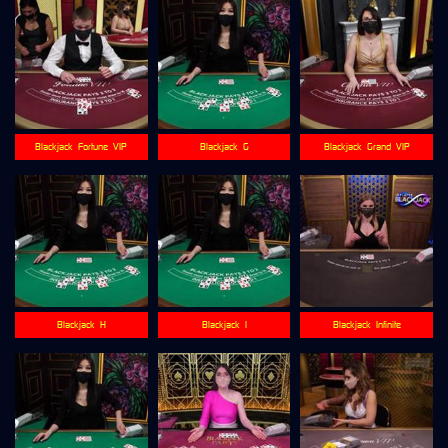
Blackjack_Fortune_VIP
Blackjack_G
Blackjack_Grand_VIP
Blackjack_H
Blackjack_I
Blackjack_Infinite