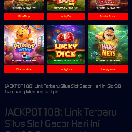
Dino Drop
Lucky Dog
Master Gems
Plushie Wins
Lucky Dice
Happy Nets
JACKPOT108: Link Terbaru Situs Slot Gacor Hari Ini Slot88
Gampang Menang Jackpot
JACKPOT108: Link Terbaru
Situs Slot Gacor Hari Ini