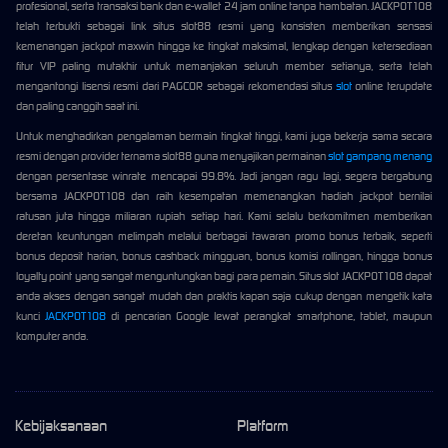
profesional, serta transaksi bank dan e-wallet 24 jam online tanpa hambatan. JACKPOT108
telah terbukti sebagai link situs slot88 resmi yang konsisten memberikan sensasi
kemenangan jackpot maxwin hingga ke tingkat maksimal, lengkap dengan ketersediaan
fitur VIP paling mutakhir untuk memanjakan seluruh member setianya, serta telah
mengantongi lisensi resmi dari PAGCOR sebagai rekomendasi situs
slot
online terupdate
dan paling canggih saat ini.
Untuk menghadirkan pengalaman bermain tingkat tinggi, kami juga bekerja sama secara
resmi dengan provider ternama slot88 guna menyajikan permainan
slot gampang menang
dengan persentase winrate mencapai 99.8%. Jadi jangan ragu lagi, segera bergabung
bersama JACKPOT108 dan raih kesempatan memenangkan hadiah jackpot bernilai
ratusan juta hingga miliaran rupiah setiap hari. Kami selalu berkomitmen memberikan
deretan keuntungan melimpah melalui berbagai tawaran promo bonus terbaik, seperti
bonus deposit harian, bonus cashback mingguan, bonus komisi rollingan, hingga bonus
loyalty point yang sangat menguntungkan bagi para pemain. Situs slot JACKPOT108 dapat
anda akses dengan sangat mudah dan praktis kapan saja cukup dengan mengetik kata
kunci
JACKPOT108
di pencarian Google lewat perangkat smartphone, tablet, maupun
komputer anda.
Kebijaksanaan
Platform