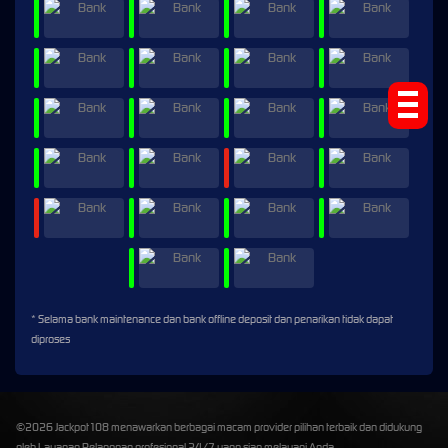
* Selama bank maintenance dan bank offline deposit dan penarikan tidak dapat
diproses
©2026 Jackpot108 menawarkan berbagai macam provider pilihan terbaik dan didukung
oleh Layanan Pelanggan profesional 24/7 yang siap melayani Anda.