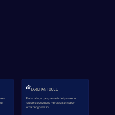
TARUHAN TOGEL
haan
Platform togel yang menarik dari perusahan
ame
terbaik di dunia yang menawarkan hadiah
kemenangan besar