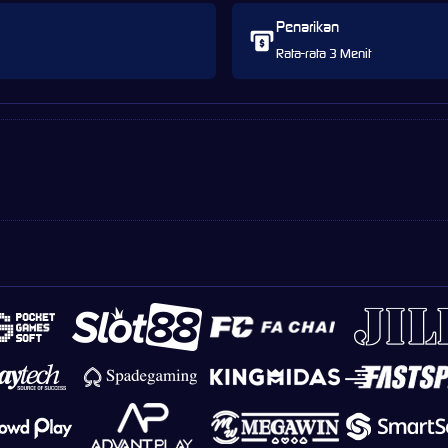
Penarikan
Rata-rata 3 Menit