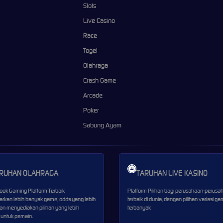
Slots
Live Casino
Race
Togel
Olahraga
Crash Game
Arcade
Poker
Sabung Ayam
RUHAN OLAHRAGA
TARUHAN LIVE KASINO
ook Gaming Platform Terbaik
Platform Pilihan bagi perusahaan-perusa
kan lebih banyak game, odds yang lebih
terbaik di dunia, dengan pilihan variasi g
 dan menyediakan pilihan yang lebih
terbanyak
untuk pemain.