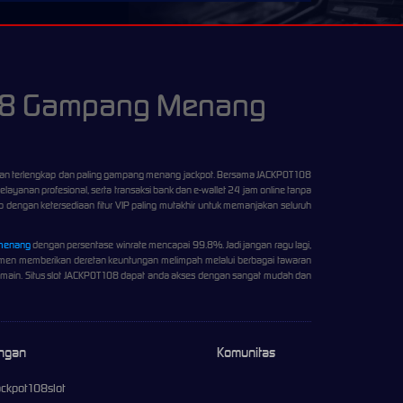
lot88 Gampang Menang
inan terlengkap dan paling gampang menang jackpot. Bersama JACKPOT108
ayanan profesional, serta transaksi bank dan e-wallet 24 jam online tanpa
p dengan ketersediaan fitur VIP paling mutakhir untuk memanjakan seluruh
 menang
dengan persentase winrate mencapai 99.8%. Jadi jangan ragu lagi,
mitmen memberikan deretan keuntungan melimpah melalui berbagai tawaran
 pemain. Situs slot JACKPOT108 dapat anda akses dengan sangat mudah dan
ngan
Komunitas
ackpot108slot