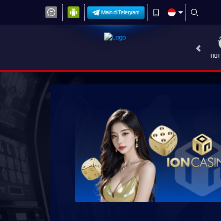
Main di Telegram
HOT