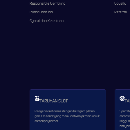
Responsible Gambling
Loyalty
Pusat Bantuan
Referral
Syarat dan Ketentuan
TARUHAN SLOT
TA
Penyedia slot online dengan beragam pilihan
Sportsb
game menarik yang memudahkan pemain untuk
menawar
mencapai jackpot
tinggi,
banyak 