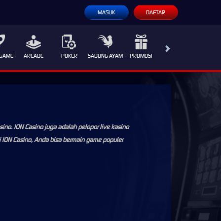
MASUK
DAFTAR
 GAME
ARCADE
POKER
SABUNG AYAM
PROMOSI
sino. ION Casino juga adalah pelopor live kasino
 Di ION Casino, Anda bisa bermain game populer