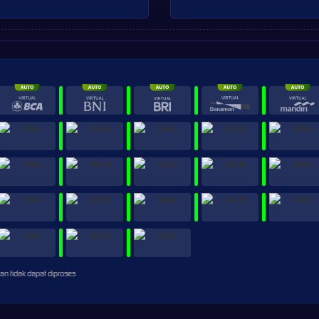
an tidak dapat diproses