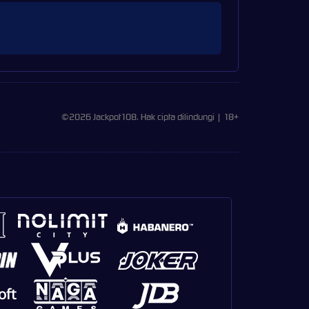
©2026 Jackpot108. Hak cipta dilindungi | 18+