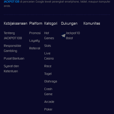
JACKPOT108
di pencarian Google lewat perangkat smartphone, tablet, maupun komputer
anda.
Kebijaksanaan
Platform
Kategori
Dukungan
Komunitas
Tentang
Promosi
Hot
Jackpot10
JACKPOT108
Games
8slot
Loyalty
Responsible
Slots
Referral
Gambling
Live
Pusat Bantuan
Casino
Syarat dan
Race
Ketentuan
Togel
Olahraga
Crash
Game
Arcade
Poker