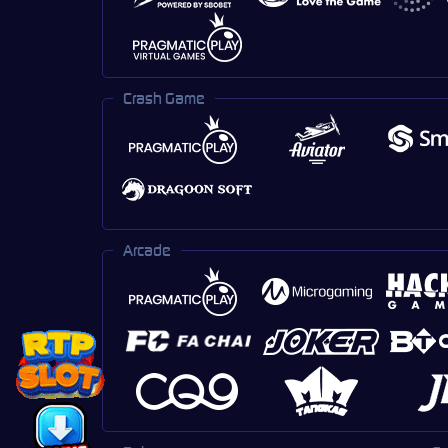
Crash Game
Arcade