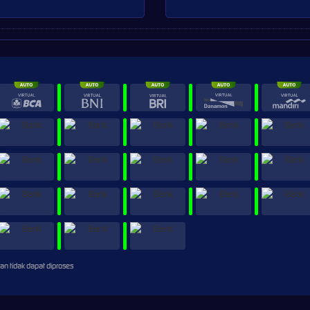
an tidak dapat diproses