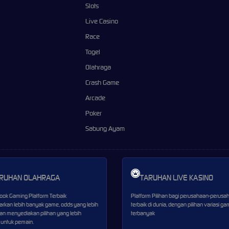
Slots
Live Casino
Race
Togel
Olahraga
Crash Game
Arcade
Poker
Sabung Ayam
RUHAN OLAHRAGA
TARUHAN LIVE KASINO
ook Gaming Platform Terbaik
Platform Pilihan bagi perusahaan-perusa
kan lebih banyak game, odds yang lebih
terbaik di dunia, dengan pilihan variasi g
 dan menyediakan pilihan yang lebih
terbanyak
untuk pemain.