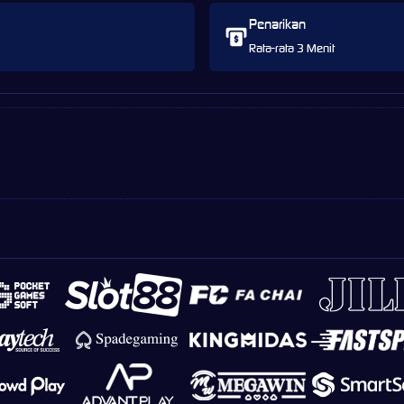
Penarikan
Rata-rata 3 Menit