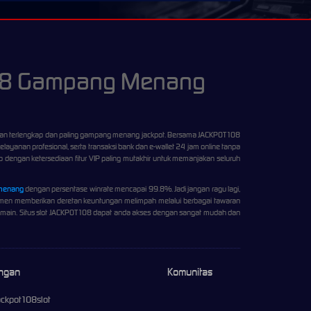
lot88 Gampang Menang
inan terlengkap dan paling gampang menang jackpot. Bersama JACKPOT108
ayanan profesional, serta transaksi bank dan e-wallet 24 jam online tanpa
p dengan ketersediaan fitur VIP paling mutakhir untuk memanjakan seluruh
 menang
dengan persentase winrate mencapai 99.8%. Jadi jangan ragu lagi,
mitmen memberikan deretan keuntungan melimpah melalui berbagai tawaran
 pemain. Situs slot JACKPOT108 dapat anda akses dengan sangat mudah dan
ngan
Komunitas
ackpot108slot