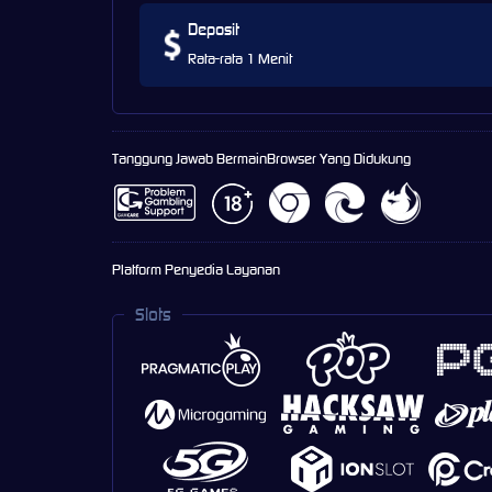
Deposit
Rata-rata 1 Menit
Tanggung Jawab Bermain
Browser Yang Didukung
Platform Penyedia Layanan
Slots