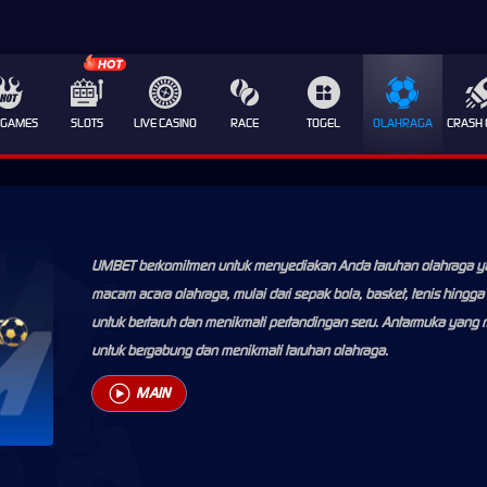
 GAMES
SLOTS
LIVE CASINO
RACE
TOGEL
OLAHRAGA
CRASH
UMBET berkomitmen untuk menyediakan Anda taruhan olahraga yan
macam acara olahraga, mulai dari sepak bola, basket, tenis hingga
untuk bertaruh dan menikmati pertandingan seru. Antarmuka ya
untuk bergabung dan menikmati taruhan olahraga.
MAIN