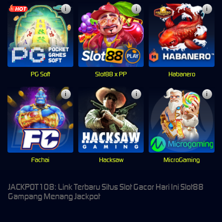
i
i
i
PG Soft
Slot88 x PP
Habanero
i
i
i
Fachai
Hacksaw
MicroGaming
JACKPOT108: Link Terbaru Situs Slot Gacor Hari Ini Slot88
Gampang Menang Jackpot