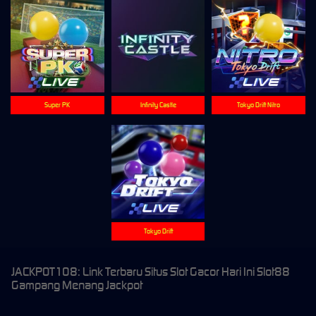
Super PK
Infinity Castle
Tokyo Drift Nitro
Tokyo Drift
JACKPOT108: Link Terbaru Situs Slot Gacor Hari Ini Slot88
Gampang Menang Jackpot