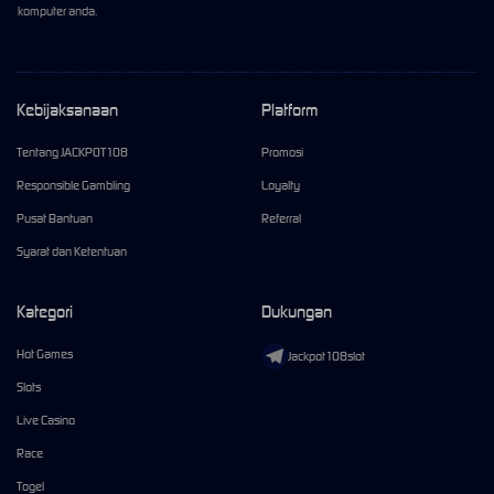
komputer anda.
Kebijaksanaan
Platform
Tentang JACKPOT108
Promosi
Responsible Gambling
Loyalty
Pusat Bantuan
Referral
Syarat dan Ketentuan
Kategori
Dukungan
Hot Games
Jackpot108slot
Slots
Live Casino
Race
Togel