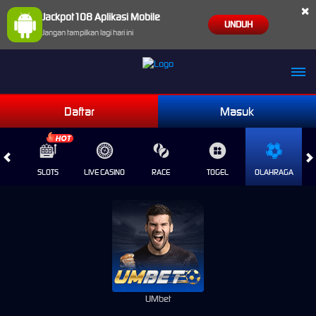
×
Jackpot108 Aplikasi Mobile
UNDUH
Jangan tampilkan lagi hari ini
Daftar
Masuk
MES
SLOTS
LIVE CASINO
RACE
TOGEL
OLAHRAGA
C
UMbet