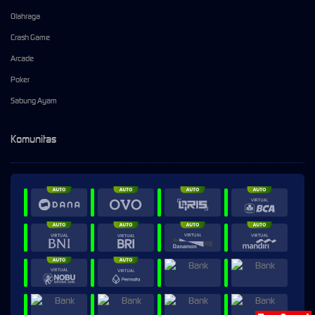
Olahraga
Crash Game
Arcade
Poker
Sabung Ayam
Komunitas