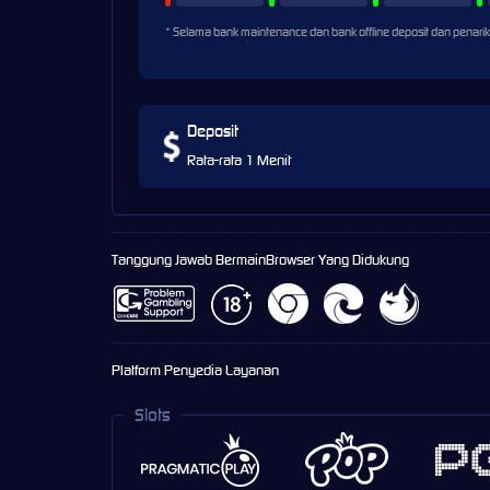
* Selama bank maintenance dan bank offline deposit dan penarik
Deposit
Rata-rata 1 Menit
Tanggung Jawab Bermain
Browser Yang Didukung
Platform Penyedia Layanan
Slots