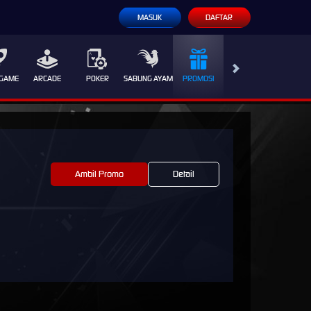
MASUK
DAFTAR
 GAME
ARCADE
POKER
SABUNG AYAM
PROMOSI
Ambil Promo
Detail