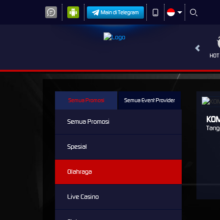
Main di Telegram
HOT
Semua Promosi
Semua Event Provider
KOM
Semua Promosi
Tang
Spesial
Olahraga
Live Casino