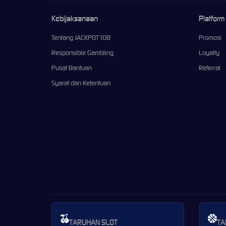
Kebijaksanaan
Platform
Tentang JACKPOT108
Promosi
Responsible Gambling
Loyalty
Pusat Bantuan
Referral
Syarat dan Ketentuan
TARUHAN SLOT
TA